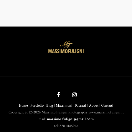
Home
|
Portfolio
|
Blog
|
Matrimoni
|
Ritratti
|
About
|
Contatti
Copyright 2012-2026 Massimo Fuligni Photography www.massimofuligni.it
mail:
massimo.fuligni@gmail.com
tel: 320 4185912