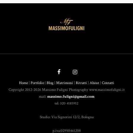
Home
|
Portfolio
|
Blog
|
Matrimoni
|
Ritratti
|
About
|
Contatti
Copyright 2012-2026 Massimo Fuligni Photography www.massimofuligni.it
mail:
massimo.fuligni@gmail.com
tel: 320 4185912
Studio: Via Signorini 12/2, Bologna
p.iva:02950461208